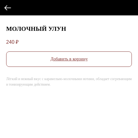
МОЛОЧНЫЙ УЛУН
240
₽
Добавить в корзину
Лёгкий и нежный вкус с карамельно-молочными нотами, обладает согревающим
и тонизирующим действием.