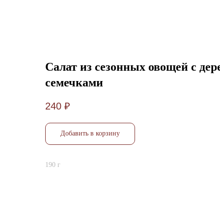
Назад
Салат из сезонных овощей с де
семечками
240
₽
Добавить в корзину
190 г